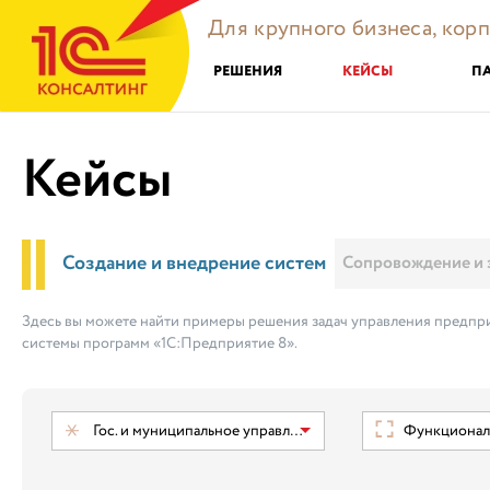
Для крупного бизнеса, кор
РЕШЕНИЯ
КЕЙСЫ
П
Кейсы
Создание и внедрение систем
Сопровождение и 
Здесь вы можете найти примеры решения задач управления предпри
системы программ «1С:Предприятие 8».
Гос. и муниципальное управление
Функциональ