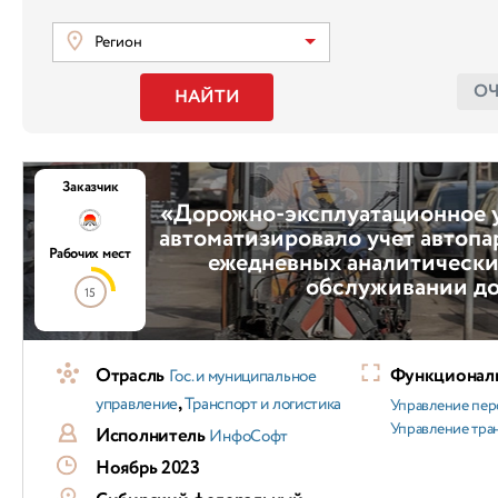
Регион
О
НАЙТИ
Заказчик
«Дорожно-эксплуатационное
автоматизировало учет автопа
Рабочих мест
ежедневных аналитически
обслуживании до
15
Отрасль
Функциональ
Гос. и муниципальное
,
управление
Транспорт и логистика
Управление пер
Управление тра
Исполнитель
ИнфоСофт
Ноябрь 2023