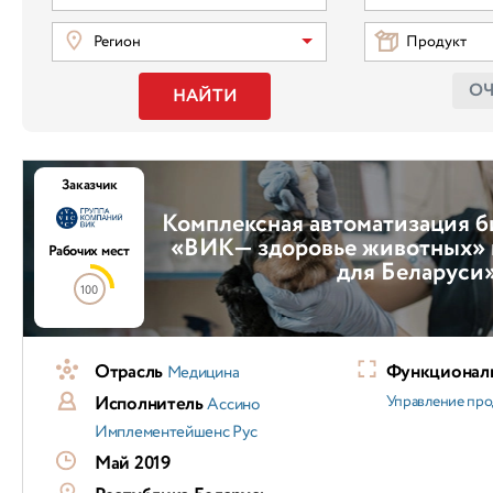
Регион
Продукт
О
НАЙТИ
Заказчик
Комплексная автоматизация б
«ВИК— здоровье животных» н
Рабочих мест
для Беларуси
100
Отрасль
Функциональ
Медицина
Исполнитель
Управление пр
Ассино
Имплементейшенс Рус
Май 2019