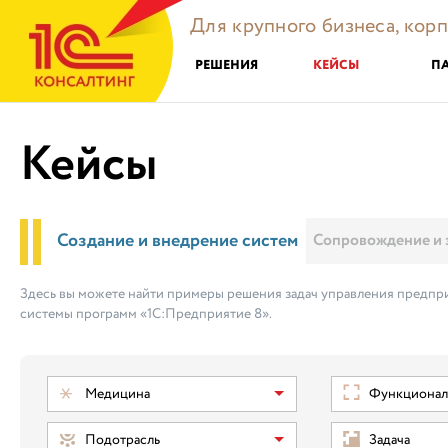
Для крупного бизнеса, кор
РЕШЕНИЯ
КЕЙСЫ
П
Кейсы
Создание и внедрение систем
Сопровождение и 
Здесь вы можете найти примеры решения задач управления предпри
системы программ «1С:Предприятие 8».
Медицина
Функциональ
Подотрасль
Задача