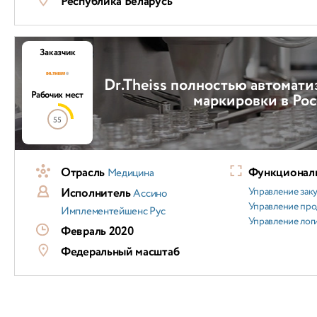
Республика Беларусь
Заказчик
Dr.Theiss полностью автомат
Рабочих мест
маркировки в Ро
55
Отрасль
Функциональ
Медицина
Исполнитель
Управление зак
Ассино
Управление пр
Имплементейшенс Рус
Управление лог
Февраль 2020
Федеральный масштаб