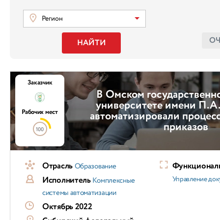
Регион
О
НАЙТИ
Заказчик
В Омском государственн
университете имени П.А
Рабочих мест
автоматизировали процес
приказов
100
Отрасль
Функциональ
Образование
Исполнитель
Управление док
Комплексные
системы автоматизации
Октябрь 2022