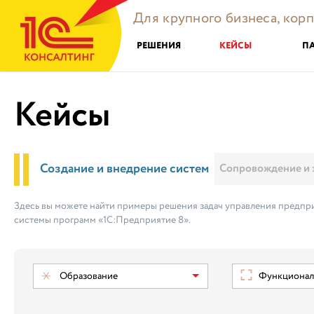
Для крупного бизнеса, кор
РЕШЕНИЯ
КЕЙСЫ
П
Кейсы
Создание и внедрение систем
Сопровождение и 
Здесь вы можете найти примеры решения задач управления предпри
системы программ «1С:Предприятие 8».
Образование
Функциональ