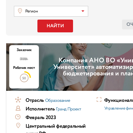
Регион
О
НАЙТИ
Заказчик
Компания АНО ВО «Уни
Университет» автоматизир
Рабочих мест
бюджетирования и пла
50
Отрасль
Функциональ
Образование
Исполнитель
Управление фи
Гранд Проект
Февраль 2023
Центральный федеральный