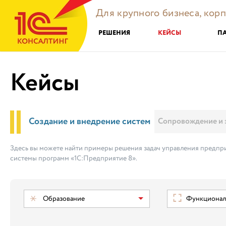
Для крупного бизнеса, кор
РЕШЕНИЯ
КЕЙСЫ
П
Кейсы
Создание и внедрение систем
Сопровождение и 
Здесь вы можете найти примеры решения задач управления предпри
системы программ «1С:Предприятие 8».
Образование
Функциональ