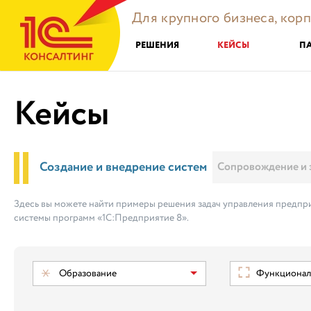
Для крупного бизнеса, кор
РЕШЕНИЯ
КЕЙСЫ
П
Кейсы
Создание и внедрение систем
Сопровождение и 
Здесь вы можете найти примеры решения задач управления предпри
системы программ «1С:Предприятие 8».
Образование
Функциональ