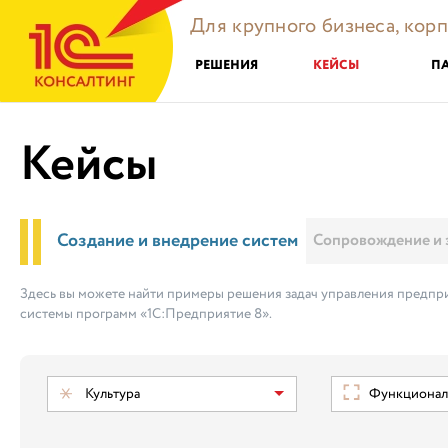
Для крупного бизнеса, кор
РЕШЕНИЯ
КЕЙСЫ
П
Кейсы
Создание и внедрение систем
Сопровождение и 
Здесь вы можете найти примеры решения задач управления предпри
системы программ «1С:Предприятие 8».
Культура
Функциональ