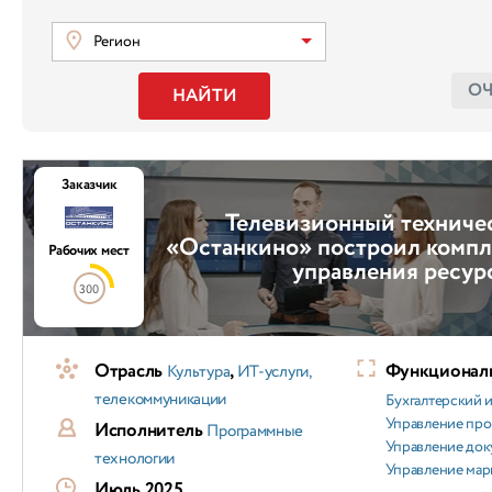
Регион
О
НАЙТИ
Заказчик
Телевизионный техниче
«Останкино» построил компл
Рабочих мест
управления ресур
300
Отрасль
,
Функциональ
Культура
ИТ-услуги,
телекоммуникации
Бухгалтерский и
Управление пр
Исполнитель
Программные
Управление док
технологии
Управление мар
Июль 2025