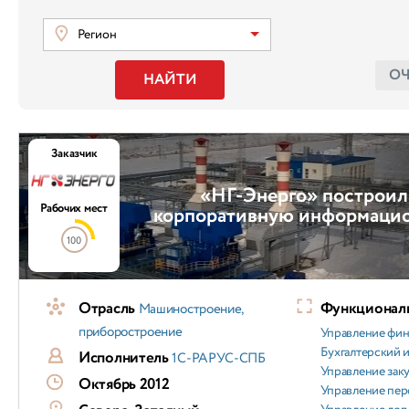
Регион
О
НАЙТИ
Заказчик
«НГ-Энерго» построил
Рабочих мест
корпоративную информаци
100
Отрасль
Функциональ
Машиностроение,
приборостроение
Управление фи
Бухгалтерский и
Исполнитель
1С-РАРУС-СПБ
Управление зак
Октябрь 2012
Управление пер