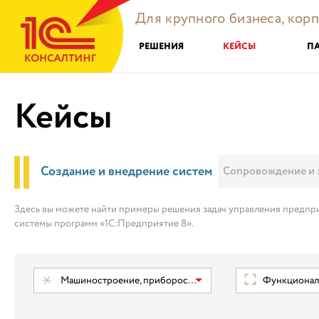
Для крупного бизнеса, кор
РЕШЕНИЯ
КЕЙСЫ
П
Кейсы
Создание и внедрение систем
Сопровождение и 
Здесь вы можете найти примеры решения задач управления предпри
системы программ «1С:Предприятие 8».
Машиностроение, приборостроение
Функциональ