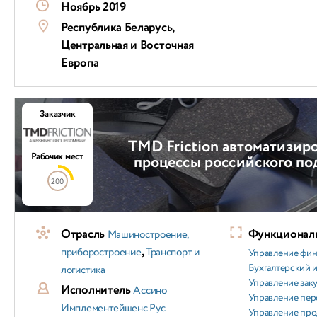
Ноябрь 2019
Республика Беларусь,
Центральная и Восточная
Европа
Заказчик
TMD Friction автоматизиро
Рабочих мест
процессы российского по
200
Отрасль
Функциональ
Машиностроение,
,
приборостроение
Транспорт и
Управление фи
Бухгалтерский и
логистика
Управление зак
Исполнитель
Ассино
Управление пер
Имплементейшенс Рус
Управление пр