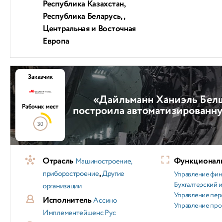
Республика Казахстан,
Республика Беларусь, ,
Центральная и Восточная
Европа
Заказчик
«Дайльманн Ханиэль Бел
Рабочих мест
построила автоматизированну
30
Отрасль
Функциональ
Машиностроение,
,
приборостроение
Другие
Управление фи
Бухгалтерский и
организации
Управление пер
Исполнитель
Ассино
Управление пр
Имплементейшенс Рус