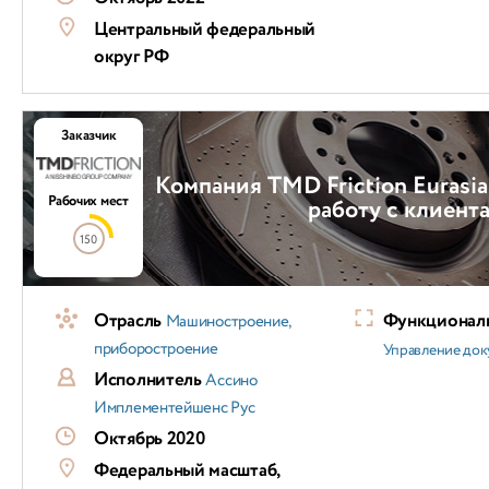
Центральный федеральный
округ РФ
Заказчик
Компания TMD Friction Eurasi
Рабочих мест
работу с клиент
150
Отрасль
Функциональ
Машиностроение,
приборостроение
Управление док
Исполнитель
Ассино
Имплементейшенс Рус
Октябрь 2020
Федеральный масштаб,