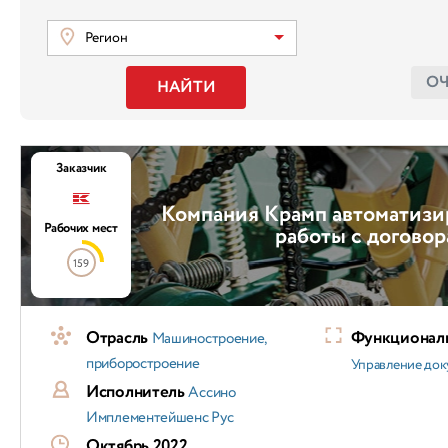
Регион
О
НАЙТИ
Заказчик
Компания Крамп автоматизи
Рабочих мест
работы с догово
159
Отрасль
Функциональ
Машиностроение,
приборостроение
Управление док
Исполнитель
Ассино
Имплементейшенс Рус
Октябрь 2022