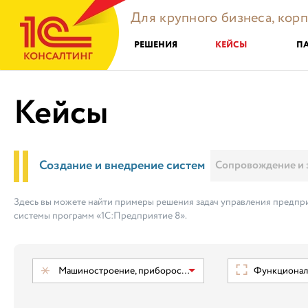
Для крупного бизнеса, кор
РЕШЕНИЯ
КЕЙСЫ
П
Кейсы
Создание и внедрение систем
Сопровождение и 
Здесь вы можете найти примеры решения задач управления предпри
системы программ «1С:Предприятие 8».
Машиностроение, приборостроение
Функциональ