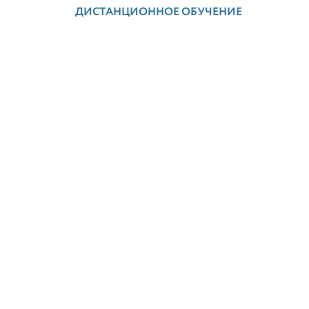
ДИСТАНЦИОННОЕ ОБУЧЕНИЕ
Следите за нами в соц. сетях
 8»
 решения фирмы «1С»