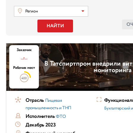
Регион
О
НАЙТИ
Заказчик
В Татспиртпром внедрили вит
Рабочих мест
мониторинга
400
Отрасль
Функциональ
Пищевая
промышленность и ТНП
Бухгалтерский и
Исполнитель
ФТО
Декабрь 2023