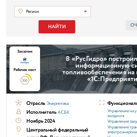
Регион
О
НАЙТИ
Заказчик
В «РусГидро» построи
информационную с
Рабочих мест
топливообеспечения на
«1С:Предприят
300
Отрасль
Функциональ
Энергетика
Управление на 
Исполнитель
АСБК
холдинга
Ноябрь 2024
Управление зак
Управление тра
Центральный федеральный
электроэнергии