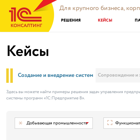
Для крупного бизнеса, кор
РЕШЕНИЯ
КЕЙСЫ
П
Кейсы
Создание и внедрение систем
Сопровождение и 
Здесь вы можете найти примеры решения задач управления предпри
системы программ «1С:Предприятие 8».
Добывающая промышленность
Функциональ