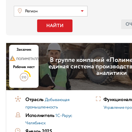
Регион
О
НАЙТИ
Заказчик
В группе компаний «Полиме
единая система производств
Рабочих мест
аналитики
510
Отрасль
Функциональ
Добывающая
промышленность
Управление пр
Исполнитель
1С-Рарус
Челябинск
Январь 2025