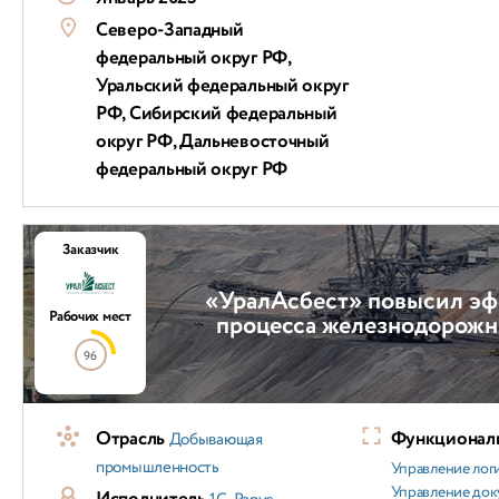
Северо-Западный
федеральный округ РФ,
Уральский федеральный округ
РФ, Сибирский федеральный
округ РФ, Дальневосточный
федеральный округ РФ
Заказчик
«УралАсбест» повысил эф
Рабочих мест
процесса железнодорожн
96
Отрасль
Функциональ
Добывающая
промышленность
Управление лог
Управление док