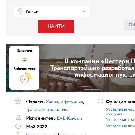
Регион
О
НАЙТИ
Заказчик
В компании «Вестерн 
Транспортэйшн» разработал
Рабочих мест
информационную с
350
Отрасль
,
Функциональ
Химия, нефтехимия
Транспорт и логистика
Управление на 
холдинга
Исполнитель
ЕАЕ-Консалт
Управление тра
Управление док
Май 2022