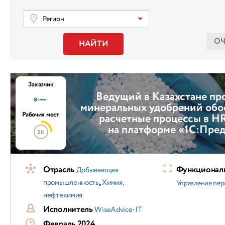
Регион
О
НАЙТИ
Заказчик
Ведущий в Казахстане пр
минеральных удобрений обо
Рабочих мест
расчетные процессы в H
на платформе «1С:Пре
20
Отрасль
Функциональ
Добывающая
,
промышленность
Химия,
Управление пер
нефтехимия
Исполнитель
WiseAdvice-IT
Февраль 2024