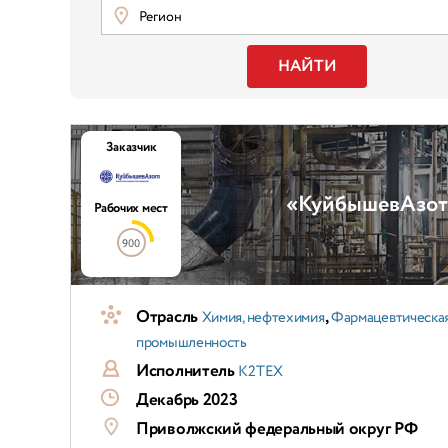
Регион
НАЙТИ
Заказчик
«КуйбышевАзот»
Рабочих мест
900
Отрасль
,
Химия, нефтехимия
Фармацевтическа
промышленность
Исполнитель
К2ТЕХ
Декабрь 2023
Приволжский федеральный округ РФ