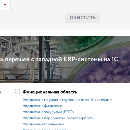
ОЧИСТИТЬ
 перешел с западной ERP-системы на 1С
Функциональная область
я
Управление на уровне группы компаний и холдинга
Управление финансами
Управление закупками (МТО)
Управление персоналом, расчёт зарплаты
Управление продажами