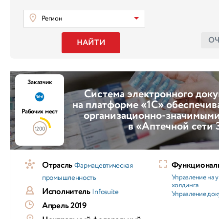
Регион
О
НАЙТИ
Заказчик
Система электронного док
на платформе «1С» обеспечив
Рабочих мест
организационно-значимыми
в «Аптечной сети 
1200
Отрасль
Функциональ
Фармацевтическая
промышленность
Управление на 
холдинга
Исполнитель
Infosuite
Управление док
Апрель 2019