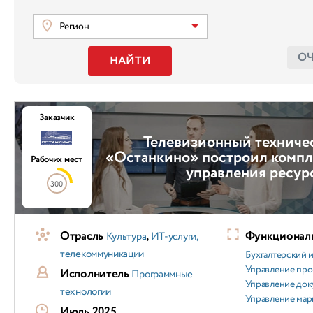
Регион
О
НАЙТИ
Заказчик
Телевизионный техниче
«Останкино» построил компл
Рабочих мест
управления ресур
300
Отрасль
,
Функциональ
Культура
ИТ-услуги,
телекоммуникации
Бухгалтерский и
Управление пр
Исполнитель
Программные
Управление док
технологии
Управление мар
Июль 2025