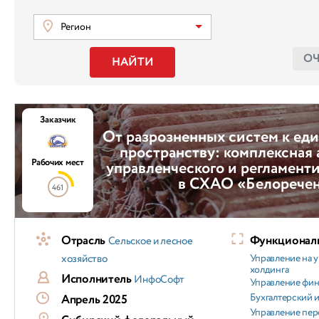
Регион
О
НАЙТИ
Заказчик
От разрозненных систем к ед
пространству: комплексная
Рабочих мест
управленческого и регламент
в СХАО «Белорече
461
Отрасль
Функциональ
Сельское и лесное
хозяйство
Управление на 
холдинга
Исполнитель
ИнфоСофт
Управление фи
Бухгалтерский и
Апрель 2025
Управление пер