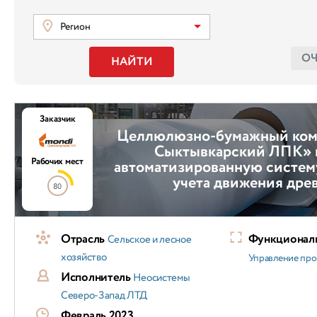
Регион
О
НАЙТИ
Заказчик
Целлюлюзно-бумажный ком
Сыктывкарский ЛПК» 
Рабочих мест
автоматизированную систем
учета движения дре
80
Отрасль
Функциональ
Сельское и лесное
хозяйство
Управление пр
Исполнитель
Неосистемы
Северо-Запад ЛТД
Февраль 2023