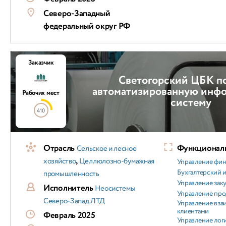
Северо-Западный
федеральный округ РФ
Заказчик
Светогорский ЦБК п
автоматизированную инф
Рабочих мест
систему
410
Отрасль
Функциональ
Сельское и лесное
,
хозяйство
Целлюлозно-бумажная
Управление фи
Бухгалтерский и
промышленность
Управление зак
Исполнитель
Неосистемы
Управление пр
Северо-Запад ЛТД
Управление вз
клиентами
Февраль 2025
Управление лог