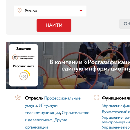
Регион
О
НАЙТИ
Заказчик
В компании «Росгазификац
Рабочих мест
единую информационн
400
Отрасль
Функциональ
Профессиональные
,
услуги
ИТ-услуги,
Управление фи
,
Бухгалтерский и
телекоммуникации
Строительство
Управление тра
,
и девелопмент
Другие
электроэнергии
организации
Управление пер