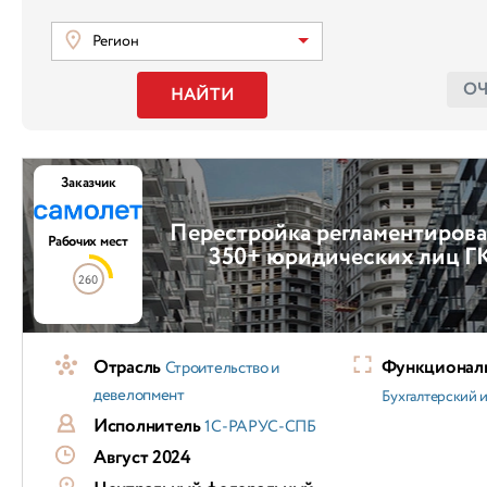
Регион
О
НАЙТИ
Заказчик
Перестройка регламентирова
Рабочих мест
350+ юридических лиц Г
260
Отрасль
Функциональ
Строительство и
девелопмент
Бухгалтерский и
Исполнитель
1С-РАРУС-СПБ
Август 2024