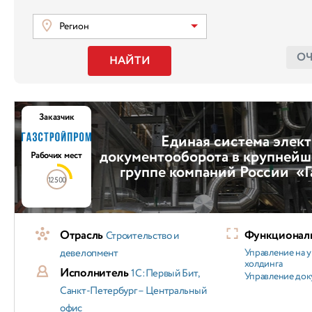
Регион
О
НАЙТИ
Заказчик
Единая система элек
документооборота в крупнейш
Рабочих мест
группе компаний России «
12500
Отрасль
Функциональ
Строительство и
девелопмент
Управление на 
холдинга
Исполнитель
1С:Первый Бит,
Управление док
Санкт-Петербург – Центральный
офис