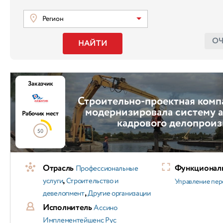
Регион
О
НАЙТИ
Заказчик
Строительно-проектная комп
модернизировала систему 
Рабочих мест
кадрового делопроиз
50
Отрасль
Функциональ
Профессиональные
,
услуги
Строительство и
Управление пер
,
девелопмент
Другие организации
Исполнитель
Ассино
Имплементейшенс Рус