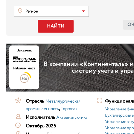
Регион
О
НАЙТИ
Заказчик
В компании «Континенталь» 
Рабочих мест
систему учета и упр
300
Отрасль
Функциональ
Металлургическая
,
промышленность
Торговля
Управление фи
Бухгалтерский и
Исполнитель
Активная логика
Управление зак
Октябрь 2025
Управление пр
Управление про