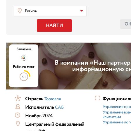
Регион
О
НАЙТИ
Заказчик
В компании «Наш партнер
Рабочих мест
информационную с
50
Отрасль
Функциональ
Торговля
Исполнитель
Управление пр
САБ
Управление вз
Ноябрь 2024
клиентами
Управление лог
Центральный федеральный