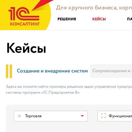
Для крупного бизнеса, кор
РЕШЕНИЯ
КЕЙСЫ
П
Кейсы
Создание и внедрение систем
Сопровождение и 
Здесь вы можете найти примеры решения задач управления предпри
системы программ «1С:Предприятие 8».
Торговля
Функциональ