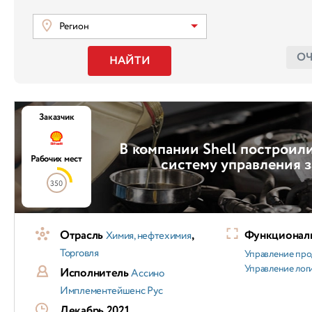
Регион
О
НАЙТИ
Заказчик
В компании Shell построил
Рабочих мест
систему управления 
350
Отрасль
,
Функциональ
Химия, нефтехимия
Торговля
Управление пр
Управление лог
Исполнитель
Ассино
Имплементейшенс Рус
Декабрь 2021