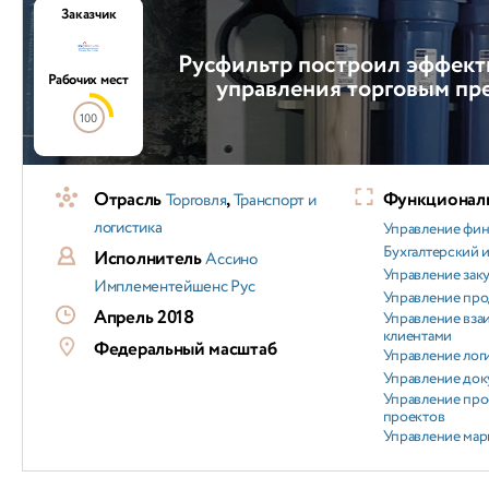
Заказчик
Русфильтр построил эффект
Рабочих мест
управления торговым пр
100
Отрасль
,
Функциональ
Торговля
Транспорт и
логистика
Управление фи
Бухгалтерский и
Исполнитель
Ассино
Управление зак
Имплементейшенс Рус
Управление пр
Апрель 2018
Управление вз
клиентами
Федеральный масштаб
Управление лог
Управление док
Управление про
проектов
Управление мар