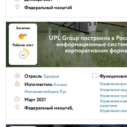
Федеральный масштаб
Заказчик
UPL Group построила в Рос
информационные систем
Рабочих мест
корпоративном форма
40
Отрасль
Функциональ
Торговля
Исполнитель
Управление фи
Ассино
Управление зак
Имплементейшенс Рус
Управление пр
Март 2021
Управление вз
клиентами
Федеральный масштаб,
Управление лог