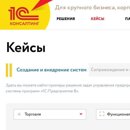
Для крупного бизнеса, кор
РЕШЕНИЯ
КЕЙСЫ
П
Кейсы
Создание и внедрение систем
Сопровождение и 
Здесь вы можете найти примеры решения задач управления предпри
системы программ «1С:Предприятие 8».
Торговля
Функциональ