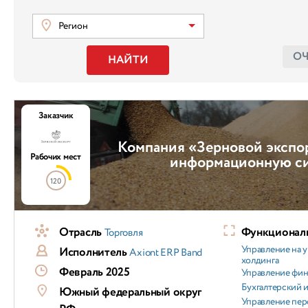
Регион
О
НАЙТИ
Заказчик
Компания «Зерновой экспо
Рабочих мест
информационную с
120
Отрасль
Функциональ
Торговля
Управление на 
Исполнитель
Axiont ERP Band
холдинга
Февраль 2025
Управление фи
Бухгалтерский и
Южный федеральный округ
Управление пер