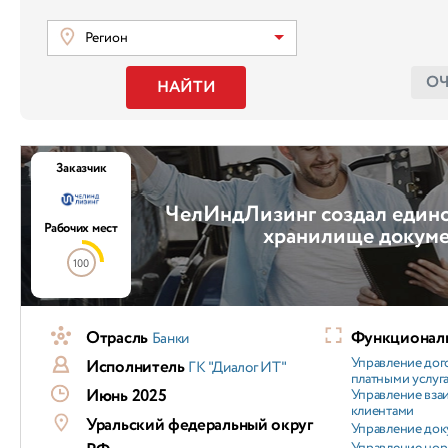
Регион
О
НАЙТИ
Заказчик
ЧелИндЛизинг создал един
Рабочих мест
хранилище докум
100
Отрасль
Функциональ
Банки
Управление дог
Исполнитель
ГК "Диалог ИТ"
платными услуг
Июнь 2025
Управление вз
клиентами
Уральский федеральный округ
Управление док