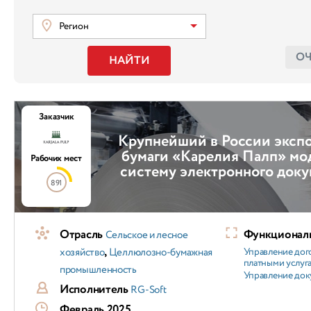
Регион
О
НАЙТИ
Заказчик
Крупнейший в России экспо
бумаги «Карелия Палп» мо
Рабочих мест
систему электронного док
891
Отрасль
Функциональ
Сельское и лесное
,
хозяйство
Целлюлозно-бумажная
Управление дог
платными услуг
промышленность
Управление док
Исполнитель
RG-Soft
Февраль 2025