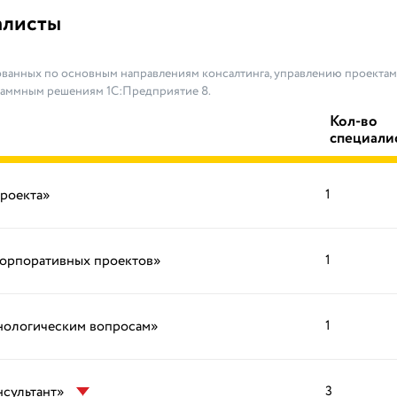
алисты
ванных по основным направлениям консалтинга, управлению проектами
раммным решениям 1С:Предприятие 8.
Кол-во
специали
проекта»
1
корпоративных проектов»
1
хнологическим вопросам»
1
нсультант»
3