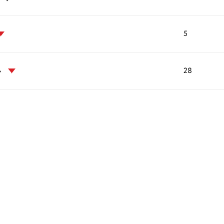
5
»
28