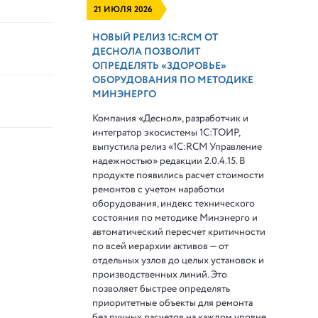
21 ИЮЛЯ 2026
НОВЫЙ РЕЛИЗ 1С:RCM ОТ
ДЕСНОЛА ПОЗВОЛИТ
ОПРЕДЕЛЯТЬ «ЗДОРОВЬЕ»
ОБОРУДОВАНИЯ ПО МЕТОДИКЕ
МИНЭНЕРГО
Компания «Деснол», разработчик и
интегратор экосистемы 1С:ТОИР,
выпустила релиз «1С:RCM Управление
надежностью» редакции 2.0.4.15. В
продукте появились расчет стоимости
ремонтов с учетом наработки
оборудования, индекс технического
состояния по методике Минэнерго и
автоматический пересчет критичности
по всей иерархии активов — от
отдельных узлов до целых установок и
производственных линий. Это
позволяет быстрее определять
приоритетные объекты для ремонта
без ручных расчетов на каждом уровне