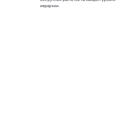
иерархии.
Следите за нами в соц. сетях
 8»
 решения фирмы «1С»