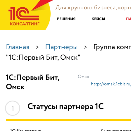
Для крупного бизнеса, кор
РЕШЕНИЯ
КЕЙСЫ
П
Главная
Партнеры
Группа ком
>
>
"1С:Первый Бит, Омск"
1С:Первый Бит,
Омск
http://omsk.1cbit.ru
Омск
Статусы партнера 1С
1