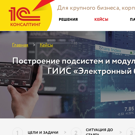
Для крупного бизнеса, кор
РЕШЕНИЯ
КЕЙСЫ
П
Главная
Кейсы
>
Построение подсистем и моду
ГИИС «Электронный 
СИТУАЦИЯ ДО
1
2
3
>
>
ЦЕЛИ И ЗАДАЧИ