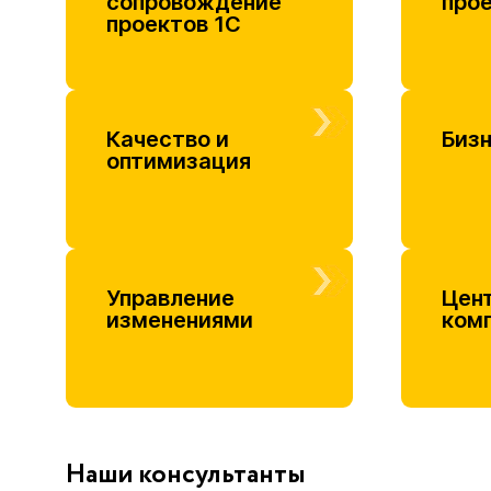
сопровождение
про
проектов 1С
Качество и
Биз
оптимизация
Управление
Цен
изменениями
ком
Наши консультанты