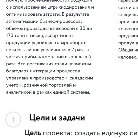
полную прослеживаемость продукции
через с
с использованием штрихкодирования и
сеть и о
оптимизировать затраты. В результате
специал
автоматизации бизнес-процессов:
производ
объемы производства выросли с 30 до
копченос
170 тонн в месяц, ассортимент
предлаг
продукции удвоился, товарооборот
продукци
сети магазинов увеличился в 2 раза, а
Общая ч
чистая прибыль компании выросла в 4
человек.
раза. Эти достижения стали возможны
благодаря интеграции процессов
управления производством, складским
учетом, розничной торговлей и
аналитикой в рамках единой системы.
Цели и задачи
1
Цель
проекта: создать единую с