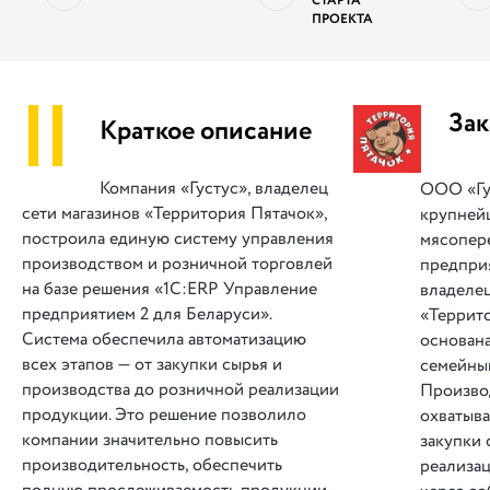
СТАРТА
ПРОЕКТА
||
Зак
Краткое описание
Компания «Густус», владелец
ООО «Гу
сети магазинов «Территория Пятачок»,
крупней
построила единую систему управления
мясопер
производством и розничной торговлей
предприя
на базе решения «1С:ERP Управление
владеле
предприятием 2 для Беларуси».
«Террит
Система обеспечила автоматизацию
основана
всех этапов — от закупки сырья и
семейный
производства до розничной реализации
Произво
продукции. Это решение позволило
охватыва
компании значительно повысить
закупки 
производительность, обеспечить
реализа