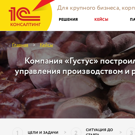
Для крупного бизнеса, кор
РЕШЕНИЯ
КЕЙСЫ
П
Главная
Кейсы
>
Компания «Густус» построи
управления производством и 
СИТУАЦИЯ ДО
1
2
3
>
>
ЦЕЛИ И ЗАДАЧИ