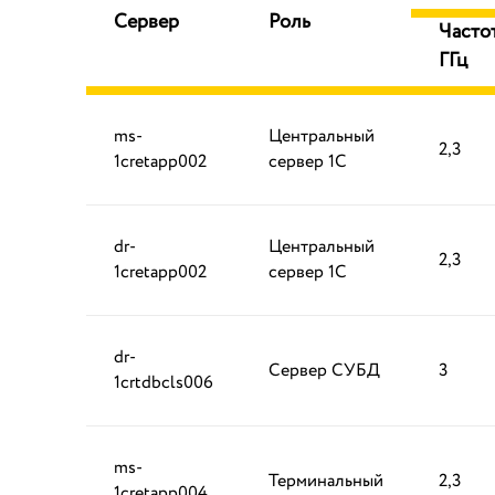
Сервер
Роль
Частот
ГГц
ms-
Центральный
2,3
1cretapp002
сервер 1С
dr-
Центральный
2,3
1cretapp002
сервер 1С
dr-
Сервер СУБД
3
1crtdbcls006
ms-
Терминальный
2,3
1cretapp004