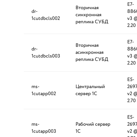
E7-
Вторичная
dr-
886
синхронная
1cutdbcls002
v3 
реплика СУБД
2.20
E7-
Вторичная
dr-
886
асинхронная
1cutdbcls003
v3 
реплика СУБД
2.20
E5-
ms-
Центральный
269
1cutapp002
сервер 1С
v2 
2.70
E5-
ms-
Рабочий сервер
269
1cutapp003
1С
v2 