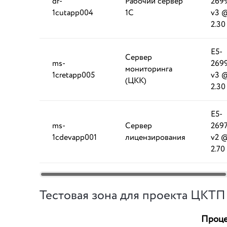
dr-
Рабочий сервер
269
1cutapp004
1С
v3 
2.30
E5-
Сервер
ms-
269
мониторинга
1cretapp005
v3 
(ЦКК)
2.30
E5-
ms-
Сервер
269
1cdevapp001
лицензирования
v2 
2.70
Тестовая зона для проекта ЦКТП
Проце