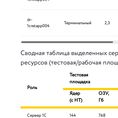
dr-
Терминальный
2,3
1cretapp004
Сводная таблица выделенных се
ресурсов (тестовая/рабочая площ
Тестовая
площадка
Роль
Ядер
ОЗУ,
(с HT)
Гб
Сервер 1С
144
768