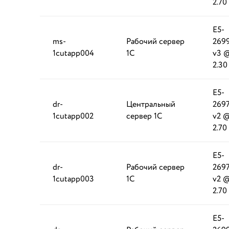
2.70
E5-
ms-
Рабочий сервер
269
1cutapp004
1С
v3 
2.30
E5-
dr-
Центральный
269
1cutapp002
сервер 1С
v2 
2.70
E5-
dr-
Рабочий сервер
269
1cutapp003
1С
v2 
2.70
E5-