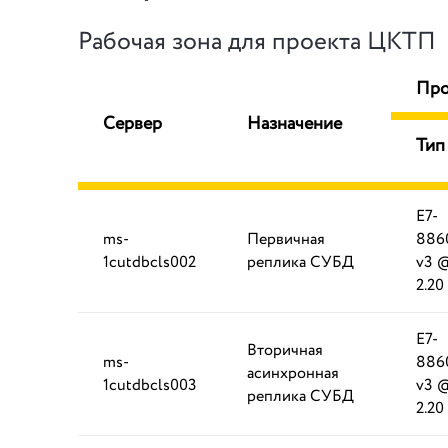
Рабочая зона для проекта ЦКТП
Про
Сервер
Назначение
Тип
E7-
ms-
Первичная
886
1cutdbcls002
реплика СУБД
v3 
2.20
E7-
Вторичная
ms-
886
асинхронная
1cutdbcls003
v3 
реплика СУБД
2.20