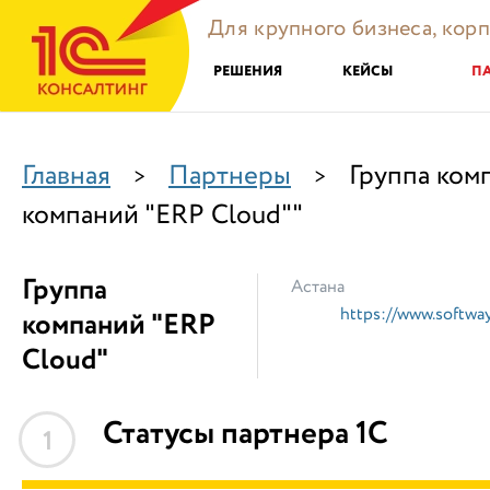
Для крупного бизнеса, кор
РЕШЕНИЯ
КЕЙСЫ
П
Главная
Партнеры
Группа ком
>
>
компаний "ERP Cloud""
Группа
Астана
https://www.softway
компаний "ERP
Cloud"
Статусы партнера 1С
1