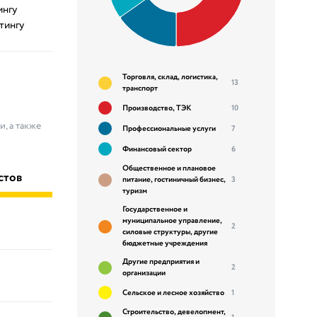
ингу
тингу
Торговля, склад, логистика,
13
транспорт
Производство, ТЭК
10
, а также
Профессиональные услуги
7
Финансовый сектор
6
Общественное и плановое
стов
питание, гостиничный бизнес,
3
туризм
Государственное и
муниципальное управление,
2
силовые структуры, другие
бюджетные учреждения
Другие предприятия и
2
организации
Сельское и лесное хозяйство
1
Строительство, девелопмент,