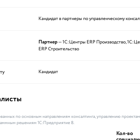
Кандидат в партнеры по управленческому консал
Партнер
— 1С:Центры ERP Производство, 1С:Ц
ERP Строительство
ту
Кандидат
алисты
ванных по основным направлениям консалтинга, управлению проектами
раммным решениям 1С:Предприятие 8.
Кол-во
специали