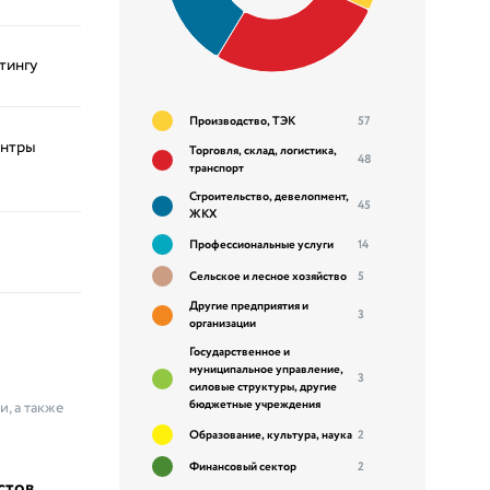
тингу
Производство, ТЭК
57
ентры
Торговля, склад, логистика,
48
транспорт
Строительство, девелопмент,
45
ЖКХ
Профессиональные услуги
14
Сельское и лесное хозяйство
5
Другие предприятия и
3
организации
Государственное и
муниципальное управление,
3
силовые структуры, другие
бюджетные учреждения
, а также
Образование, культура, наука
2
Финансовый сектор
2
стов