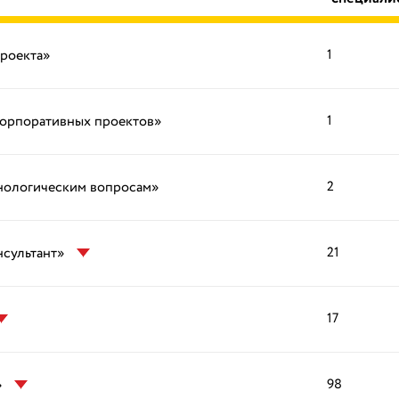
проекта»
1
корпоративных проектов»
1
хнологическим вопросам»
2
нсультант»
21
17
»
98