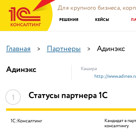
Для крупного бизнеса, кор
РЕШЕНИЯ
КЕЙСЫ
П
Главная
Партнеры
Адинэкс
>
>
Адинэкс
Кашира
http://www.adinex.r
Статусы партнера 1С
1
1С:Консалтинг
Кандидат в пар
консалтингу