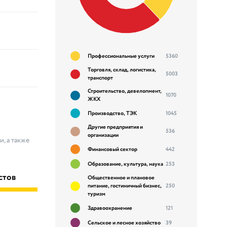
Профессиональные услуги
5360
Торговля, склад, логистика,
5003
транспорт
Строительство, девелопмент,
1070
ЖКХ
Производство, ТЭК
1045
Другие предприятия и
536
организации
, а также
Финансовый сектор
442
Образование, культура, наука
253
стов
Общественное и плановое
питание, гостиничный бизнес,
250
туризм
Здравоохранение
121
Сельское и лесное хозяйство
39