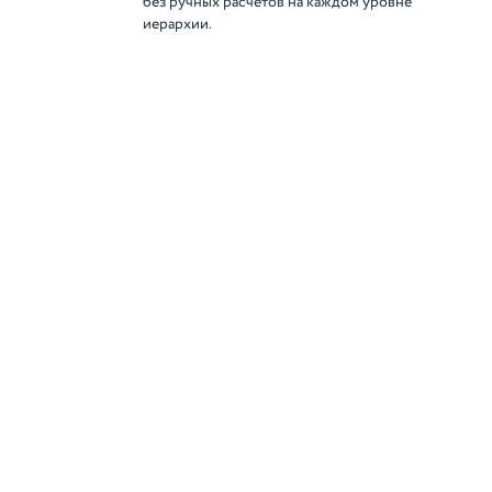
без ручных расчетов на каждом уровне
иерархии.
Следите за нами в соц. сетях
 8»
 решения фирмы «1С»