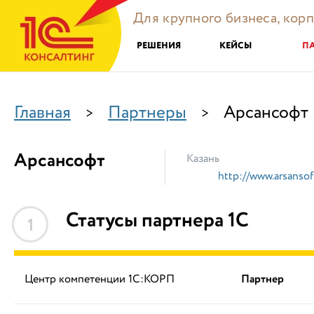
Для крупного бизнеса, кор
РЕШЕНИЯ
КЕЙСЫ
П
Главная
Партнеры
Арсансофт
>
>
Арсансофт
Казань
http://www.arsansoft
Статусы партнера 1С
1
Центр компетенции 1С:КОРП
Партнер