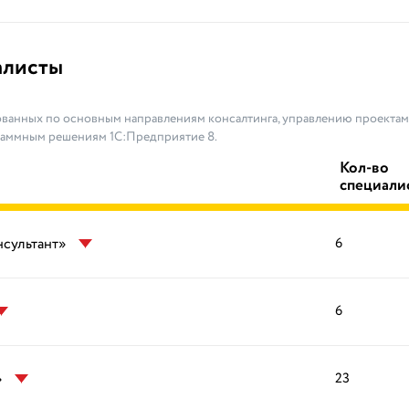
алисты
ванных по основным направлениям консалтинга, управлению проектами
раммным решениям 1С:Предприятие 8.
Кол-во
специали
нсультант»
6
6
»
23