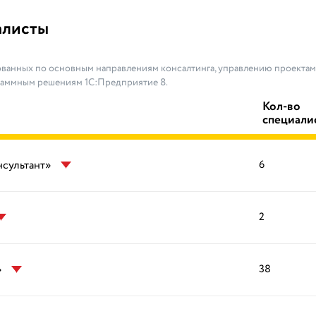
алисты
ванных по основным направлениям консалтинга, управлению проектами
раммным решениям 1С:Предприятие 8.
Кол-во
специали
нсультант»
6
2
»
38