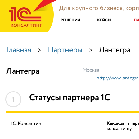
Для крупного бизнеса, кор
РЕШЕНИЯ
КЕЙСЫ
П
Главная
Партнеры
Лантегра
>
>
Лантегра
Москва
http://www.lantegra.
Статусы партнера 1С
1
1С:Консалтинг
Кандидат в пар
консалтингу