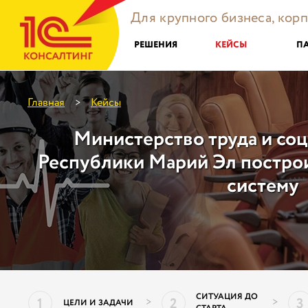
Для крупного бизнеса, кор
РЕШЕНИЯ
КЕЙСЫ
П
Главная
Кейсы
>
Министерство труда и со
Республики Марий Эл постро
систему
СИТУАЦИЯ ДО
1
2
3
>
>
ЦЕЛИ И ЗАДАЧИ