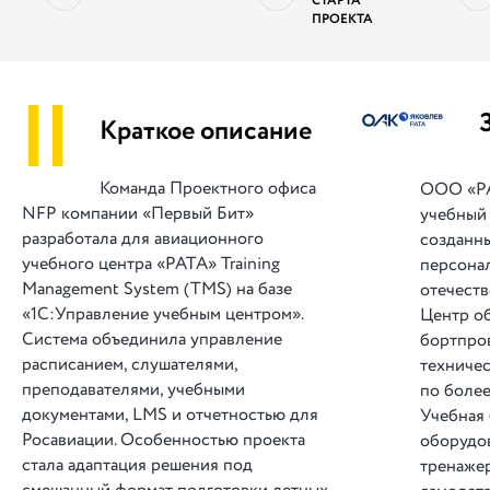
СТАРТА
ПРОЕКТА
||
Краткое описание
Команда Проектного офиса
ООО «РА
NFP компании «Первый Бит»
учебный
разработала для авиационного
созданн
учебного центра «РАТА» Training
персона
Management System (TMS) на базе
отечеств
«1С:Управление учебным центром».
Центр об
Система объединила управление
бортпро
расписанием, слушателями,
техниче
преподавателями, учебными
по более
документами, LMS и отчетностью для
Учебная 
Росавиации. Особенностью проекта
оборудо
стала адаптация решения под
тренажер