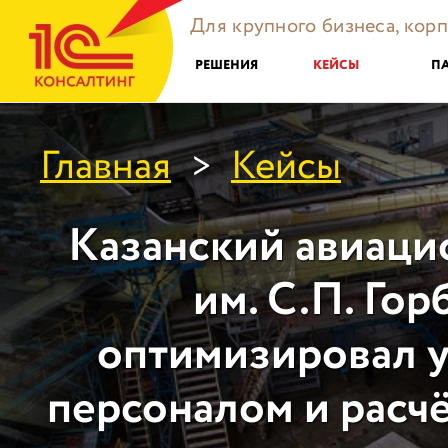
Для крупного бизнеса, кор
РЕШЕНИЯ
КЕЙСЫ
П
Главная
Кейсы
>
Казанский авиаци
им. С.П. Гор
оптимизировал 
персоналом и расч