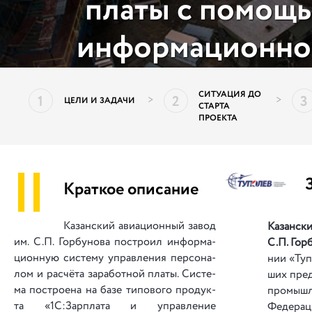
платы с помощ
информационно
СИТУАЦИЯ ДО
1
2
3
>
>
ЦЕЛИ И ЗАДАЧИ
СТАРТА
ПРОЕКТА
||
Краткое описание
Казанский авиационный завод
Казанский
им. С.П. Горбунова по­стро­ил ин­фор­ма­
С.П. Гор
ци­он­ную си­сте­му упра­вле­ния пер­со­на­
нии «Туп
лом и ра­счё­та за­ра­бот­ной пла­ты. Си­сте­
ших пред­
ма по­стро­е­на на ба­зе ти­по­во­го про­дук­
про­мы­ш
та «1С:Зарплата и управление
Федераци