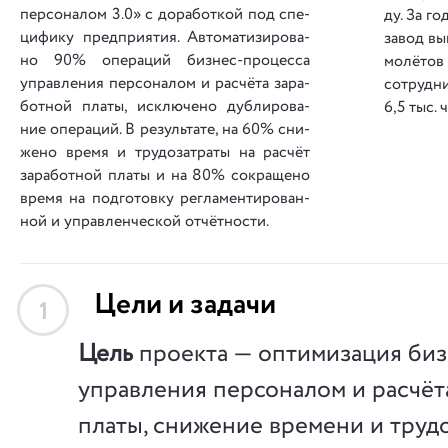
персоналом 3.0» с до­ра­бот­кой под спе­
ду. За го­
ци­фи­ку пред­при­я­тия. Авто­ма­ти­зи­ро­ва­
за­вод вы
но 90% опе­ра­ций би­знес-про­цес­са
мо­лё­тов
упра­вле­ния пер­со­на­лом и ра­счё­та за­ра­
со­тру­дн
бот­ной пла­ты, исклю­че­но ду­бли­ро­ва­
6,5 тыс. ч
ние опе­ра­ций. В ре­зуль­та­те, на 60% сни­
же­но вре­мя и тру­до­за­тра­ты на ра­счёт
за­ра­бот­ной пла­ты и на 80% со­кра­ще­но
вре­мя на под­го­тов­ку ре­гла­мен­ти­ро­ван­
ной и упра­влен­чес­кой от­чёт­но­сти.
Цели и задачи
1
Цель
проекта — оптимизация биз
управления персоналом и расчёт
платы, снижение времени и трудо