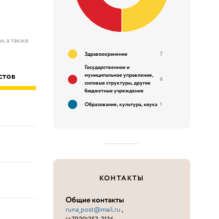
, а также
Здравоохранение
7
Государственное и
стов
муниципальное управление,
6
силовые структуры, другие
бюджетные учреждения
Образование, культура, наука
1
КОНТАКТЫ
Общие контакты
runa_post@mail.ru
,