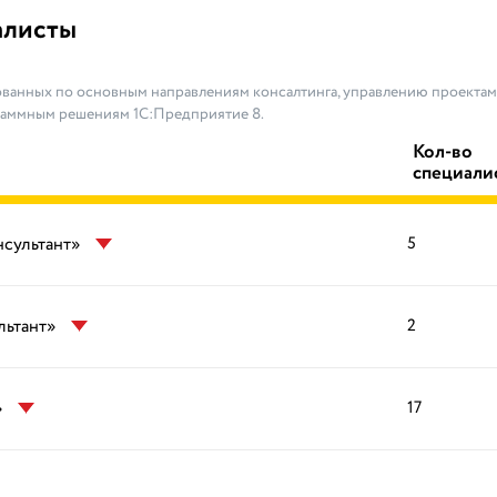
алисты
ванных по основным направлениям консалтинга, управлению проектами
раммным решениям 1С:Предприятие 8.
Кол-во
специали
нсультант»
5
льтант»
2
»
17