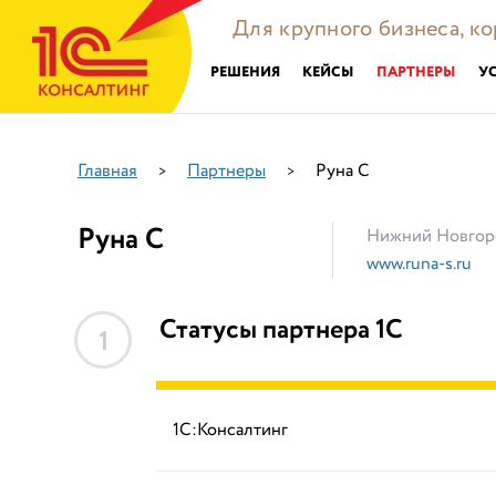
Для крупного бизнеса, к
РЕШЕНИЯ
КЕЙСЫ
ПАРТНЕРЫ
У
Главная
Партнеры
Руна С
>
>
Руна С
Нижний Новгор
www.runa-s.ru
Статусы партнера 1С
1
1С:Консалтинг