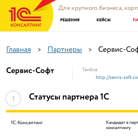
Для крупного бизнеса, кор
РЕШЕНИЯ
КЕЙСЫ
П
Главная
Партнеры
Сервис-Со
>
>
Сервис-Софт
Тамбов
http://servis-soft.c
Статусы партнера 1С
1
1С:Консалтинг
Кандидат в пар
консалтингу